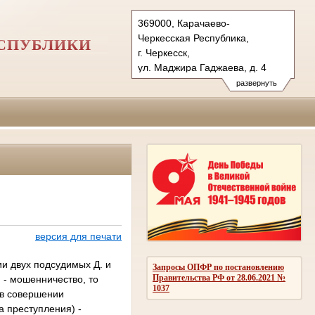
369000, Карачаево-
Черкесская Республика,
ЕСПУБЛИКИ
г. Черкесск,
ул. Маджира Гаджаева, д. 4
Тел.: (8782) 22-06-35 (т/ф)
развернуть
versudkchr@bk.ru
vs.kchr@sudrf.ru
версия для печати
и двух подсудимых Д. и
Запросы ОПФР по постановлению
Правительства РФ от 28.06.2021 №
 - мошенничество, то
1037
 в совершении
ва преступления) -