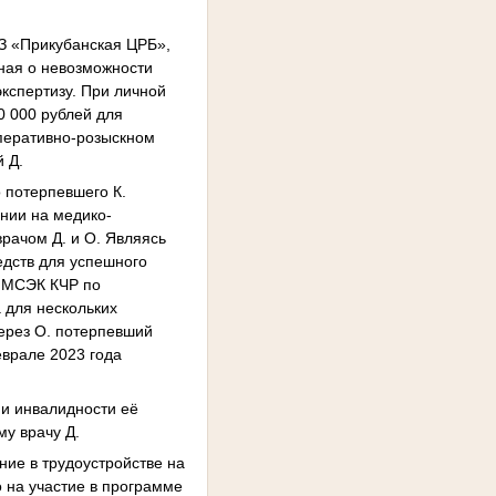
УЗ «Прикубанская ЦРБ»,
зная о невозможности
кспертизу. При личной
0 000 рублей для
оперативно-розыскном
 Д.
о потерпевшего К.
нии на медико-
рачом Д. и О. Являясь
дств для успешного
в МСЭК КЧР по
 для нескольких
ерез О. потерпевший
еврале 2023 года
ии инвалидности её
му врачу Д.
ание в трудоустройстве на
 на участие в программе