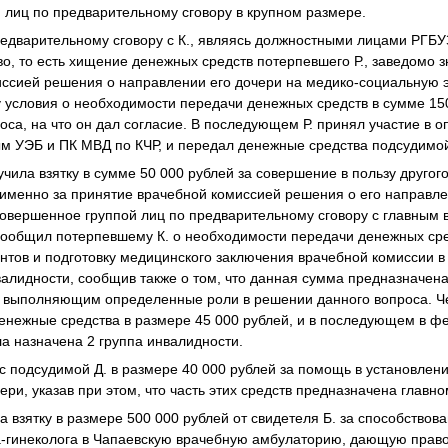
й лиц по предварительному сговору в крупном размере.
предварительному сговору с К., являясь должностными лицами РГБ
, то есть хищение денежных средств потерпевшего Р., заведомо 
ссией решения о направлении его дочери на медико-социальную э
у условия о необходимости передачи денежных средств в сумме 15
оса, на что он дал согласие. В последующем Р. принял участие в 
м УЭБ и ПК МВД по КЧР, и передал денежные средства подсудимой
чила взятку в сумме 50 000 рублей за совершение в пользу другог
 именно за принятие врачебной комиссией решения о его направле
совершенное группой лиц по предварительному сговору с главным в
сообщил потерпевшему К. о необходимости передачи денежных сре
нтов и подготовку медицинского заключения врачебной комиссии 
алидности, сообщив также о том, что данная сумма предназначена
, выполняющим определенные роли в решении данного вопроса. Ч
енежные средства в размере 45 000 рублей, и в последующем в ф
 назначена 2 группа инвалидности.
у с подсудимой Д. в размере 40 000 рублей за помощь в установлен
и, указав при этом, что часть этих средств предназначена главно
а взятку в размере 500 000 рублей от свидетеля Б. за способствов
а-гинеколога в Чапаевскую врачебную амбулаторию, дающую право