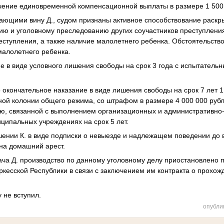
чение единовременной компенсационной выплаты в размере 1 500
чающими вину Д., судом признаны активное способствование раск
ию и уголовному преследованию других соучастников преступлени
реступления, а также наличие малолетнего ребенка. Обстоятельств
малолетнего ребенка.
е в виде условного лишения свободы на срок 3 года с испытательн
 окончательное наказание в виде лишения свободы на срок 7 лет 
ной колонии общего режима, со штрафом в размере 4 000 000 руб
ью, связанной с выполнением организационных и административно
иципальных учреждениях на срок 5 лет.
ении К. в виде подписки о невыезде и надлежащем поведении до 
на домашний арест.
ача Д. производство по данному уголовному делу приостановлено 
кесской Республики в связи с заключением им контракта о прохож
 не вступил.
опубли