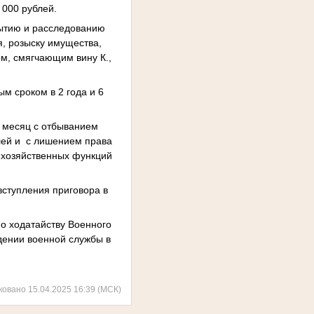
 000 рублей.
рытию и расследованию
я, розыску имущества,
ом, смягчающим вину К.,
ым сроком в 2 года и 6
1 месяц с отбыванием
лей и
с лишением права
-хозяйственных функций
вступления приговора в
по ходатайству Военного
дении военной службы в
ковано 15.04.2025 16:39 (МСК)