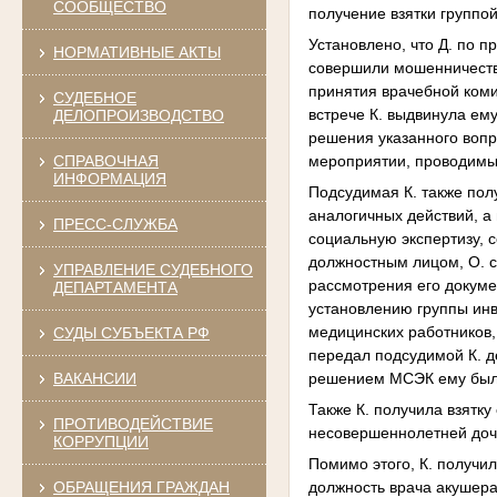
СООБЩЕСТВО
получение взятки группо
Установлено, что Д. по 
НОРМАТИВНЫЕ АКТЫ
совершили мошенничество
принятия врачебной коми
СУДЕБНОЕ
встрече К. выдвинула ем
ДЕЛОПРОИЗВОДСТВО
решения указанного вопр
мероприятии, проводимы
СПРАВОЧНАЯ
ИНФОРМАЦИЯ
Подсудимая К. также полу
аналогичных действий, а
ПРЕСС-СЛУЖБА
социальную экспертизу, 
должностным лицом, О. 
УПРАВЛЕНИЕ СУДЕБНОГО
рассмотрения его докуме
ДЕПАРТАМЕНТА
установлению группы инв
медицинских работников
СУДЫ СУБЪЕКТА РФ
передал подсудимой К. д
решением МСЭК ему была
ВАКАНСИИ
Также К. получила взятк
ПРОТИВОДЕЙСТВИЕ
несовершеннолетней дочер
КОРРУПЦИИ
Помимо этого, К. получил
ОБРАЩЕНИЯ ГРАЖДАН
должность врача акушер