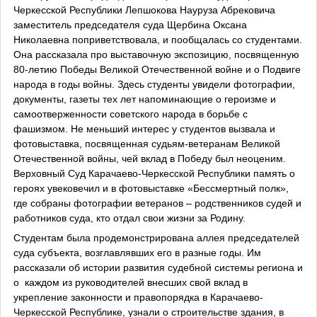
Черкесской Республики Лепшокова Науруза Абрековича
заместитель председателя суда Щербина Оксана
Николаевна поприветствовала, и пообщалась со студентами.
Она рассказала про выставочную экспозицию, посвященную
80-летию Победы Великой Отечественной войне и о Подвиге
народа в годы войны. Здесь студенты увидели фотографии,
документы, газеты тех лет напоминающие о героизме и
самоотверженности советского народа в борьбе с
фашизмом. Не меньший интерес у студентов вызвала и
фотовыставка, посвященная судьям-ветеранам Великой
Отечественной войны, чей вклад в Победу был неоценим.
Верховный Суд Карачаево-Черкесской Республики память о
героях увековечил и в фотовыставке «Бессмертный полк»,
где собраны фотографии ветеранов – родственников судей и
работников суда, кто отдал свои жизни за Родину.
Студентам была продемонстрирована аллея председателей
суда субъекта, возглавлявших его в разные годы. Им
рассказали об истории развития судебной системы региона и
о
каждом из руководителей внесших свой вклад в
укрепление законности и правопорядка в Карачаево-
Черкесской Республике, узнали о строительстве здания, в