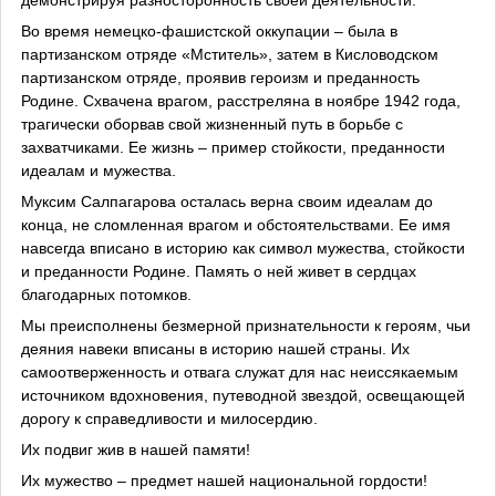
Во время немецко-фашистской оккупации – была в
партизанском отряде «Мститель», затем в Кисловодском
партизанском отряде, проявив героизм и преданность
Родине. Схвачена врагом, расстреляна в ноябре 1942 года,
трагически оборвав свой жизненный путь в борьбе с
захватчиками. Ее жизнь – пример стойкости, преданности
идеалам и мужества.
Муксим Салпагарова осталась верна своим идеалам до
конца, не сломленная врагом и обстоятельствами. Ее имя
навсегда вписано в историю как символ мужества, стойкости
и преданности Родине. Память о ней живет в сердцах
благодарных потомков.
Мы преисполнены безмерной признательности к героям, чьи
деяния навеки вписаны в историю нашей страны. Их
самоотверженность и отвага служат для нас неиссякаемым
источником вдохновения, путеводной звездой, освещающей
дорогу к справедливости и милосердию.
Их подвиг жив в нашей памяти!
Их мужество – предмет нашей национальной гордости!