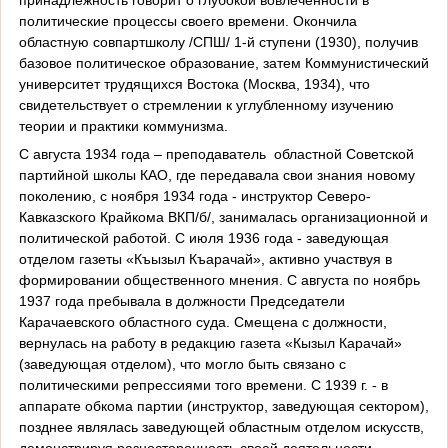
политические процессы своего времени. Окончила
областную совпартшколу /СПШ/ 1-й ступени (1930), получив
базовое политическое образование, затем Коммунистический
университет трудящихся Востока (Москва, 1934), что
свидетельствует о стремлении к углубленному изучению
теории и практики коммунизма.
С августа 1934 года – преподаватель
областной Советской
партийной школы КАО, где передавала свои знания новому
поколению, с ноября 1934 года - инструктор Северо-
Кавказского Крайкома ВКП/б/, занималась организационной и
политической работой. С июля 1936 года - заведующая
отделом газеты «Къызыл Къарачай», активно участвуя в
формировании общественного мнения. С августа по ноябрь
1937 года пребывала в должности Председатели
Карачаевского областного суда. Смещена с должности,
вернулась на работу в редакцию газета «Кызыл Карачай»
(заведующая отделом), что могло быть связано с
политическими репрессиями того времени. С 1939 г. - в
аппарате обкома партии (инструктор, заведующая сектором),
позднее являлась заведующей областным отделом искусств,
демонстрируя разносторонность своей деятельности.