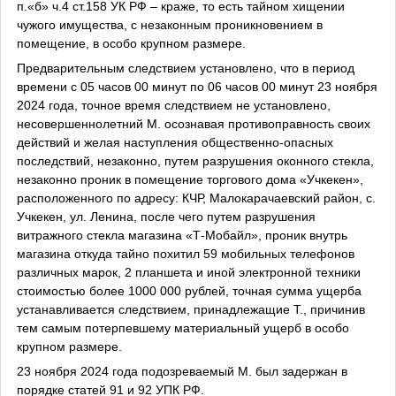
п.«б» ч.4 ст.158 УК РФ – краже, то есть тайном хищении
чужого имущества, с незаконным проникновением в
помещение, в особо крупном размере.
Предварительным следствием установлено, что в период
времени с 05 часов 00 минут по 06 часов 00 минут 23 ноября
2024 года, точное время следствием не установлено,
несовершеннолетний М. осознавая противоправность своих
действий и желая наступления общественно-опасных
последствий, незаконно, путем разрушения оконного стекла,
незаконно проник в помещение торгового дома «Учкекен»,
расположенного по адресу: КЧР, Малокарачаевский район, с.
Учкекен, ул. Ленина, после чего путем разрушения
витражного стекла магазина «Т-Мобайл», проник внутрь
магазина откуда тайно похитил 59 мобильных телефонов
различных марок, 2 планшета и иной электронной техники
стоимостью более 1000 000 рублей, точная сумма ущерба
устанавливается следствием, принадлежащие Т., причинив
тем самым потерпевшему материальный ущерб в особо
крупном размере.
23 ноября 2024 года подозреваемый М. был задержан в
порядке статей 91 и 92 УПК РФ.