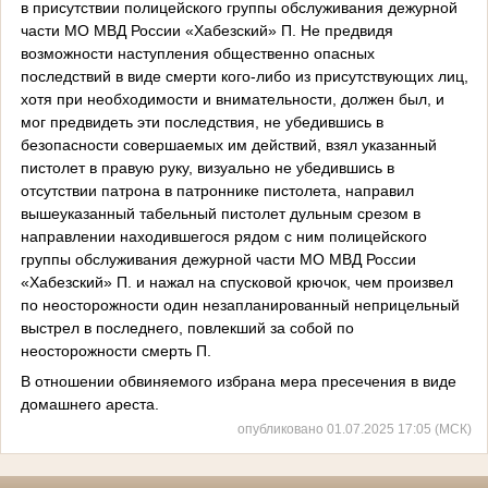
в присутствии полицейского группы обслуживания дежурной
части МО МВД России «Хабезский» П. Не предвидя
возможности наступления общественно опасных
последствий в виде смерти кого-либо из присутствующих лиц,
хотя при необходимости и внимательности, должен был, и
мог предвидеть эти последствия, не убедившись в
безопасности совершаемых им действий, взял указанный
пистолет в правую руку, визуально не убедившись в
отсутствии патрона в патроннике пистолета, направил
вышеуказанный табельный пистолет дульным срезом в
направлении находившегося рядом с ним полицейского
группы обслуживания дежурной части МО МВД России
«Хабезский» П. и нажал на спусковой крючок, чем произвел
по неосторожности один незапланированный неприцельный
выстрел в последнего, повлекший за собой по
неосторожности смерть П.
В отношении обвиняемого избрана мера пресечения в виде
домашнего ареста.
опубликовано 01.07.2025 17:05 (МСК)