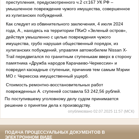
преступления, предусмотренного ч.2 ст.167 УК РФ –
умышленное повреждение чужого имущества, совершенное
из хулиганских побуждений.
Как следует из обвинительного заключения, 4 июля 2024
года, А., находясь на территории ПКиО «Зеленый остров»,
действуя умышленно с целью повреждения чужого
имущества, грубо нарушая общественный порядок, из
хулиганских побуждений, управляя автомобилем Nissan X-
Trail передвигался по гранитным ступенькам вверх в сторону
памятника «Дружба народов Карачаево-Черкессии» и
повредил каскадные ступеньки, причинив тем самым Мэрии
МО г. Черкесска имущественный ущерб.
Стоимость ремонтно-восстановительных работ
поврежденных А. ступеней составила 53 242,56 рублей.
По поступившему уголовному делу судом принимается
решение о принятии дела к производству.
опубликовано 02.07.2025 11:57 (МСК)
ПОДАЧА ПРОЦЕССУАЛЬНЫХ ДОКУМЕНТОВ В
ЭЛЕКТРОННОМ ВИДЕ