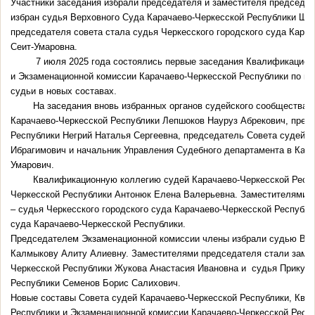
Участники заседания избрали председателя и заместителя председат
избран судья Верховного Суда Карачаево-Черкесской Республики Шу
председателя совета стала судья Черкесского городского суда Кар
Сеит-Умаровна.
7 июля 2025 года состоялись первые заседания Квалификацион
и Экзаменационной комиссии Карачаево-Черкесской Республики по п
судьи в новых составах.
На заседания вновь избранных органов судейского сообщества
Карачаево-Черкесской Республики Лепшоков Науруз Абрекович, пред
Республики Негрий Наталья Сергеевна, председатель Совета судей 
Ибрагимович и начальник Управления Судебного департамента в Кар
Умарович.
Квалификационную коллегию судей Карачаево-Черкесской Респу
Черкесской Республики Антонюк Елена Валерьевна. Заместителями 
– судья Черкесского городского суда Карачаево-Черкесской Республи
суда Карачаево-Черкесской Республики.
Председателем Экзаменационной комиссии члены избрали судью Вер
Калмыкову Алиту Алиевну. Заместителями председателя стали замес
Черкесской Республики Жукова Анастасия Ивановна и судья Прикуба
Республики Семенов Борис Салихович.
Новые составы Совета судей Карачаево-Черкесской Республики, Ква
Республики и Экзаменационной комиссии Карачаево-Черкесской Респу