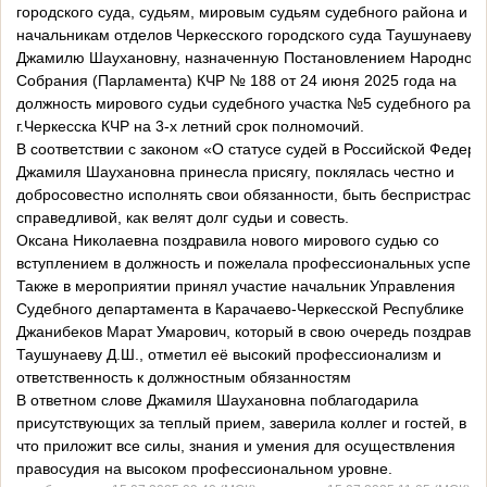
городского суда, судьям, мировым судьям судебного района и
начальникам отделов Черкесского городского суда Таушунаеву
Джамилю Шаухановну, назначенную Постановлением Народного
Собрания (Парламента) КЧР № 188 от 24 июня 2025 года на
должность мирового судьи судебного участка №5 судебного рай
г.Черкесска КЧР на 3-х летний срок полномочий.
В соответствии с законом «О статусе судей в Российской Федер
Джамиля Шаухановна принесла присягу, поклялась честно и
добросовестно исполнять свои обязанности, быть беспристрастн
справедливой, как велят долг судьи и совесть.
Оксана Николаевна поздравила нового мирового судью со
вступлением в должность и пожелала профессиональных успехо
Также в мероприятии принял участие начальник Управления
Судебного департамента в Карачаево-Черкесской Республике
Джанибеков Марат Умарович, который в свою очередь поздрави
Таушунаеву Д.Ш., отметил её высокий профессионализм и
ответственность к должностным обязанностям
В ответном слове Джамиля Шаухановна поблагодарила
присутствующих за теплый прием, заверила коллег и гостей, в то
что приложит все силы, знания и умения для осуществления
правосудия на высоком профессиональном уровне.