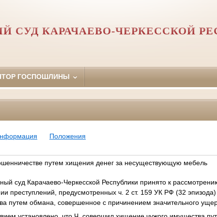
Й СУД КАРАЧАЕВО-ЧЕРКЕССКОЙ Р
ЯТОР ГОСПОШЛИНЫ
информация
Положения
ошенничестве путем хищения денег за несуществующую мебель
ный суд Карачаево-Черкесской Республики принято к рассмотрени
и преступлений, предусмотренных ч. 2 ст. 159 УК РФ (32 эпизода)
ва путем обмана, совершенное с причинением значительного ущер
ием установлено, что Ч. совершил хищение чужого имущества пут