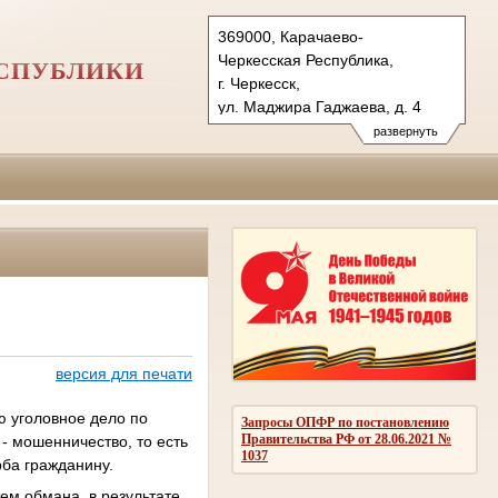
369000, Карачаево-
Черкесская Республика,
ЕСПУБЛИКИ
г. Черкесск,
ул. Маджира Гаджаева, д. 4
Тел.: (8782) 22-06-35 (т/ф)
развернуть
versudkchr@bk.ru
vs.kchr@sudrf.ru
версия для печати
ю уголовное дело по
Запросы ОПФР по постановлению
Правительства РФ от 28.06.2021 №
 - мошенничество, то есть
1037
ба гражданину.
ем обмана, в результате