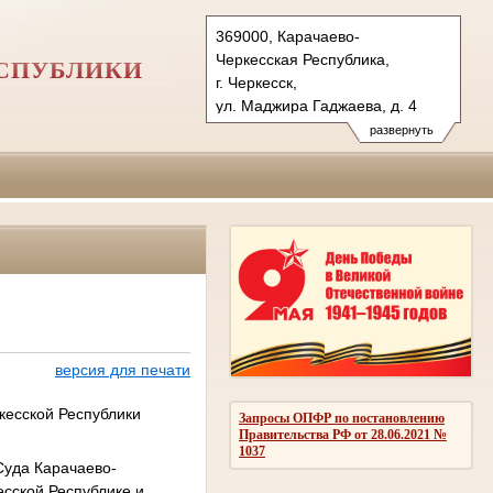
369000, Карачаево-
Черкесская Республика,
ЕСПУБЛИКИ
г. Черкесск,
ул. Маджира Гаджаева, д. 4
Тел.: (8782) 22-06-35 (т/ф)
развернуть
versudkchr@bk.ru
vs.kchr@sudrf.ru
версия для печати
кесской Республики
Запросы ОПФР по постановлению
Правительства РФ от 28.06.2021 №
1037
Суда Карачаево-
есской Республике и