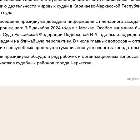
ию деятельности мировых судей в Карачаево-Черкесской Республи
р суда.
 заседания президиума доведена информация с пленарного заседа
рошедшего 3-5 декабря 2024 года в г. Москве. Особое внимание б
 Суда Российской Федерации Подносовой И.Л., где были подведен
адачи на ближайшую перспективу. В числе главных вопросов – оп
тие внесудебных процедур и гуманизация уголовного законодательс
ия президиума обсудили ряд рабочих и организационных вопросов
частков судебных районов города Черкесска.
опубли