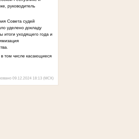
ке, руководитель
ния Совета судей
ыло уделено докладу
ы итоги уходящего года и
тимизация
тва.
, в том числе касающиеся
ковано 09.12.2024 18:13 (МСК)