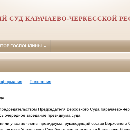
Й СУД КАРАЧАЕВО-ЧЕРКЕССКОЙ Р
ЯТОР ГОСПОШЛИНЫ
информация
Положения
да
 председательством Председателя Верховного Суда Карачаево-Чер
сь очередное заседание президиума суда.
няли участие члены президиума, руководящий состав Верховного 
начальники Управления Судебного департамента в Карачаево-Черк