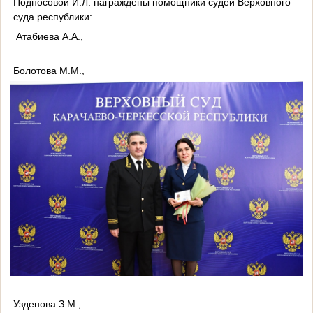
Подносовой И.Л. награждены помощники судей Верховного
суда республики:
Атабиева А.А.,
Болотова М.М.,
Узденова З.М.,