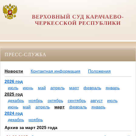
ВЕРХОВНЫЙ СУД КАРАЧАЕВО-
ЧЕРКЕССКОЙ РЕСПУБЛИКИ
ПРЕСС-СЛУЖБА
Новости
Контактная информация
Положения
2026 год
июль
июнь
май
апрель
март
февраль
январь
2025 год
декабрь
ноябрь
октябрь
сентябрь
август
июль
июнь
май
апрель
март
февраль
январь
2024 год
декабрь
ноябрь
Архив за март 2025 года