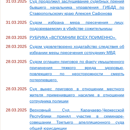
31.03.2025
Суд продолжил заслушивание судебных прений
бывшего начальника управления ГИБДД по
Ставропольскому краю Алексея Сафонова
31.03.2025
Судом избрана мера пресечения лицу,
подозреваемому в убийстве сожительницы
28.03.2025
РУБРИКА «ВСПОМНИМ ВСЕХ ПОИМЕННО».
28.03.2025
Судом удовлетворено ходатайство следствия об
избрании меры пресечения сотруднику МВД
28.03.2025
Судом оглашен приговор по факту умышленного
причинения тяжкого вреда здоровью,
повлекшего по неосторожности смерть
потерпевшего.
28.03.2025
Суд вынес приговор в отношении местного
жителя применившего насилие в отношении
сотрудника полиции
28.03.2025
Верховный Суд Карачаево-Черкесской
Республики принял участие в семинаре-
совещании Третьего апелляционного суда
общей юрисдикции