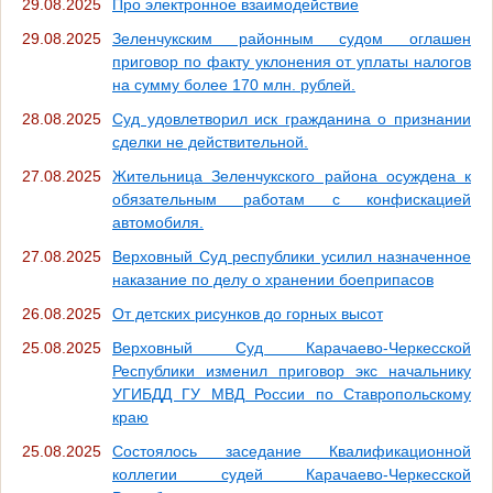
29.08.2025
Про электронное взаимодействие
29.08.2025
Зеленчукским районным судом оглашен
приговор по факту уклонения от уплаты налогов
на сумму более 170 млн. рублей.
28.08.2025
Суд удовлетворил иск гражданина о признании
сделки не действительной.
27.08.2025
Жительница Зеленчукского района осуждена к
обязательным работам с конфискацией
автомобиля.
27.08.2025
Верховный Суд республики усилил назначенное
наказание по делу о хранении боеприпасов
26.08.2025
От детских рисунков до горных высот
25.08.2025
Верховный Суд Карачаево-Черкесской
Республики изменил приговор экс начальнику
УГИБДД ГУ МВД России по Ставропольскому
краю
25.08.2025
Состоялось заседание Квалификационной
коллегии судей Карачаево-Черкесской