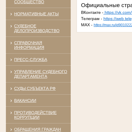
СООБЩЕСТВО
Официальные стра
ВКонтакте -
https://vk.com
НОРМАТИВНЫЕ АКТЫ
Телеграм -
https://web.te
MAX -
https://max.ru/id90102
СУДЕБНОЕ
ДЕЛОПРОИЗВОДСТВО
СПРАВОЧНАЯ
ИНФОРМАЦИЯ
ПРЕСС-СЛУЖБА
УПРАВЛЕНИЕ СУДЕБНОГО
ДЕПАРТАМЕНТА
СУДЫ СУБЪЕКТА РФ
ВАКАНСИИ
ПРОТИВОДЕЙСТВИЕ
КОРРУПЦИИ
ОБРАЩЕНИЯ ГРАЖДАН